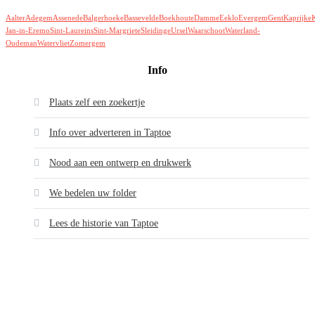
Aalter
Adegem
Assenede
Balgerhoeke
Bassevelde
Boekhoute
Damme
Eeklo
Evergem
Gent
Kaprijke
K
Jan-in-Eremo
Sint-Laureins
Sint-Margriete
Sleidinge
Ursel
Waarschoot
Waterland-
Oudeman
Watervliet
Zomergem
Info
Plaats zelf een zoekertje
Info over adverteren in Taptoe
Nood aan een ontwerp en drukwerk
We bedelen uw folder
Lees de historie van Taptoe